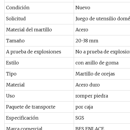
Condición
Nuevo
Solicitud
Juego de utensilio domés
Material del martillo
Acero
Tamaño
20-38 mm
A prueba de explosiones
No a prueba de explosi
Estilo
con anillo de goma
Tipo
Martillo de orejas
Material
Acero duro
Uso
romper piedra
Paquete de transporte
por caja
Especificación
SGS
Marca comercial
BES ENLACE