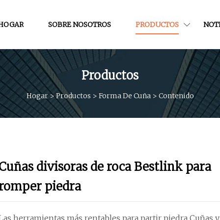
HOGAR
SOBRE NOSOTROS
PRODUCTOS
NOTI
Productos
Hogar
>
Productos
>
Forma De Cuña
>
Contenido
Cuñas divisoras de roca Bestlink para
romper piedra
Las herramientas más rentables para partir piedra Cuñas y